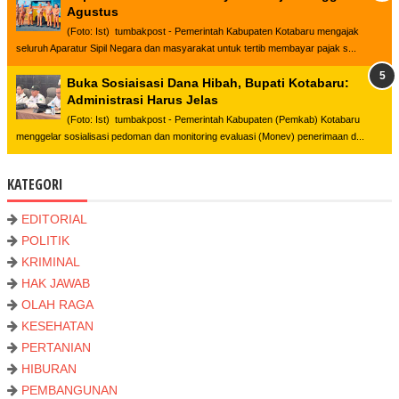
Agustus
(Foto: Ist) tumbakpost - Pemerintah Kabupaten Kotabaru mengajak
seluruh Aparatur Sipil Negara dan masyarakat untuk tertib membayar pajak s...
Buka Sosiaisasi Dana Hibah, Bupati Kotabaru:
Administrasi Harus Jelas
(Foto: Ist) tumbakpost - Pemerintah Kabupaten (Pemkab) Kotabaru
menggelar sosialisasi pedoman dan monitoring evaluasi (Monev) penerimaan d...
KATEGORI
EDITORIAL
POLITIK
KRIMINAL
HAK JAWAB
OLAH RAGA
KESEHATAN
PERTANIAN
HIBURAN
PEMBANGUNAN