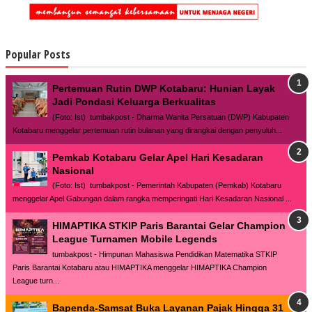
Popular Posts
Pertemuan Rutin DWP Kotabaru: Hunian Layak
Jadi Pondasi Keluarga Berkualitas
(Foto: Ist) tumbakpost - Dharma Wanita Persatuan (DWP) Kabupaten
Kotabaru menggelar pertemuan rutin bulanan yang dirangkai dengan penyuluh...
Pemkab Kotabaru Gelar Apel Hari Kesadaran
Nasional
(Foto: Ist) tumbakpost - Pemerintah Kabupaten (Pemkab) Kotabaru
menggelar Apel Gabungan dalam rangka memperingati Hari Kesadaran Nasional ...
HIMAPTIKA STKIP Paris Barantai Gelar Champion
League Turnamen Mobile Legends
tumbakpost - Himpunan Mahasiswa Pendidikan Matematika STKIP
Paris Barantai Kotabaru atau HIMAPTIKA menggelar HIMAPTIKA Champion
League turn...
Bapenda-Samsat Buka Layanan Pajak Hingga 31