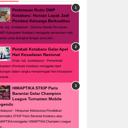
Pertemuan Rutin DWP
Kotabaru: Hunian Layak Jadi
Pondasi Keluarga Berkualitas
oto: Ist) tumbakpost - Dharma Wanita Persatuan
WP) Kabupaten Kotabaru menggelar pertemuan rutin
lanan yang dirangkai dengan penyuluh...
Pemkab Kotabaru Gelar Apel
Hari Kesadaran Nasional
(Foto: Ist) tumbakpost - Pemerintah
bupaten (Pemkab) Kotabaru menggelar Apel
bungan dalam rangka memperingati Hari Kesadaran
ional ...
HIMAPTIKA STKIP Paris
Barantai Gelar Champion
League Turnamen Mobile
egends
mbakpost - Himpunan Mahasiswa Pendidikan
tematika STKIP Paris Barantai Kotabaru atau
MAPTIKA menggelar HIMAPTIKA Champion League
n...