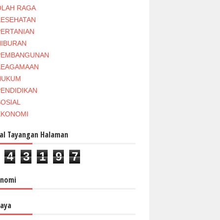
OLAH RAGA
KESEHATAN
PERTANIAN
HIBURAN
PEMBANGUNAN
KEAGAMAAN
HUKUM
PENDIDIKAN
SOSIAL
EKONOMI
al Tayangan Halaman
4
3
1
9
7
onomi
aya