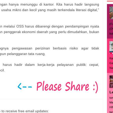
gan hanya menunggu di kantor. Kita harus hadir langsung
aha mikro dan kecil yang masih terkendala literasi digital,”
(F
inan melalui OSS harus dibarengi dengan pendampingan nyata
(D
an penggerak ekonomi daerah yang perlu dimudahkan, bukan
bu
gnya pengawasan perizinan berbasis risiko agar tidak
un pelanggaran tata ruang.
Ka
Ga
arus hadir dalam kerja-kerja pelayanan publik: cepat,
Nas
cil.
L
tu
Ma
HI
 to receive free email updates:
tur