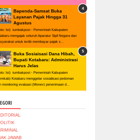
Bapenda-Samsat Buka
Layanan Pajak Hingga 31
Agustus
oto: Ist) tumbakpost - Pemerintah Kabupaten
tabaru mengajak seluruh Aparatur Sipil Negara dan
syarakat untuk tertib membayar pajak s...
Buka Sosiaisasi Dana Hibah,
Bupati Kotabaru: Administrasi
Harus Jelas
oto: Ist) tumbakpost - Pemerintah Kabupaten
emkab) Kotabaru menggelar sosialisasi pedoman
n monitoring evaluasi (Monev) penerimaan d...
EGORI
EDITORIAL
OLITIK
KRIMINAL
HAK JAWAB