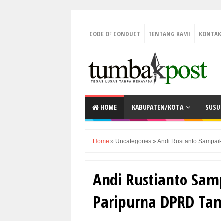
CODE OF CONDUCT
TENTANG KAMI
KONTAK
HOME
KABUPATEN/KOTA
SUSU
Home
»
Uncategories
»
Andi Rustianto Sampa
Andi Rustianto Sa
Paripurna DPRD Ta