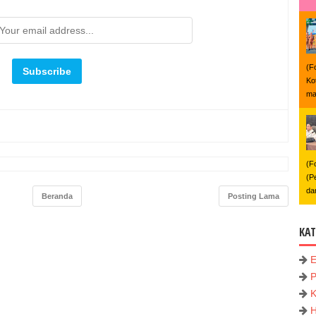
(F
Ko
ma
(F
(P
da
Beranda
Posting Lama
KAT
P