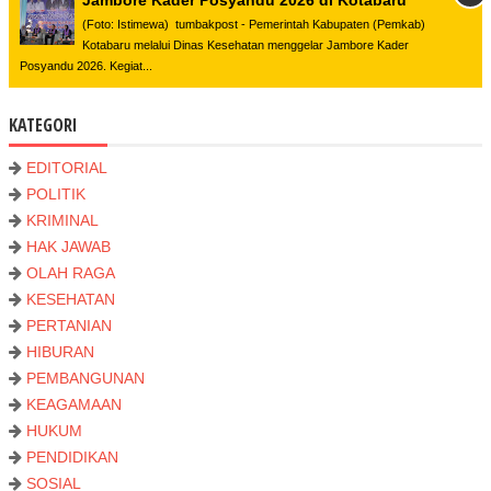
(Foto: Istimewa) tumbakpost - Pemerintah Kabupaten (Pemkab)
Kotabaru melalui Dinas Kesehatan menggelar Jambore Kader
Posyandu 2026. Kegiat...
KATEGORI
EDITORIAL
POLITIK
KRIMINAL
HAK JAWAB
OLAH RAGA
KESEHATAN
PERTANIAN
HIBURAN
PEMBANGUNAN
KEAGAMAAN
HUKUM
PENDIDIKAN
SOSIAL