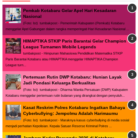
Pemkab Kotabaru Gelar Apel Hari Kesadaran
Nasional
(Foto: Ist) tumbakpost - Pemerintah Kabupaten (Pemkab) Kotabaru
menggelar Apel Gabungan dalam rangka memperingati Hari Kesadaran Nasional ...
HIMAPTIKA STKIP Paris Barantai Gelar Champion
League Turnamen Mobile Legends
tumbakpost - Himpunan Mahasiswa Pendidikan Matematika STKIP
Paris Barantai Kotabaru atau HIMAPTIKA menggelar HIMAPTIKA Champion
League turn...
Pertemuan Rutin DWP Kotabaru: Hunian Layak
Jadi Pondasi Keluarga Berkualitas
(Foto: Ist) tumbakpost - Dharma Wanita Persatuan (DWP) Kabupaten
Kotabaru menggelar pertemuan rutin bulanan yang dirangkai dengan penyuluh...
Kasat Reskrim Polres Kotabaru Ingatkan Bahaya
Cyberbullying: Jempolmu Adalah Harimaumu
(Foto: Ist) tumbakpost - Maraknya kasus cyberbullying di media sosial
menjadi perhatian Kepolisian. Kepala Satuan Reserse Kriminal Polres ...
Jambore Kader Posyandu 2026 di Kotabaru