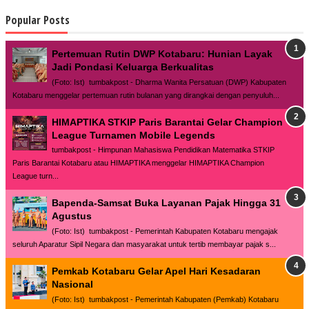
Popular Posts
Pertemuan Rutin DWP Kotabaru: Hunian Layak
Jadi Pondasi Keluarga Berkualitas
(Foto: Ist) tumbakpost - Dharma Wanita Persatuan (DWP) Kabupaten
Kotabaru menggelar pertemuan rutin bulanan yang dirangkai dengan penyuluh...
HIMAPTIKA STKIP Paris Barantai Gelar Champion
League Turnamen Mobile Legends
tumbakpost - Himpunan Mahasiswa Pendidikan Matematika STKIP
Paris Barantai Kotabaru atau HIMAPTIKA menggelar HIMAPTIKA Champion
League turn...
Bapenda-Samsat Buka Layanan Pajak Hingga 31
Agustus
(Foto: Ist) tumbakpost - Pemerintah Kabupaten Kotabaru mengajak
seluruh Aparatur Sipil Negara dan masyarakat untuk tertib membayar pajak s...
Pemkab Kotabaru Gelar Apel Hari Kesadaran
Nasional
(Foto: Ist) tumbakpost - Pemerintah Kabupaten (Pemkab) Kotabaru