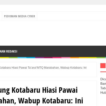
PEDOMAN MEDIA CYBER
NAN REDAKSI
Kotabaru Hiasi Pawai Ta’aruf MTQ Marabahan, Wabup Kotabaru: Ini
Dic
Ban
ung Kotabaru Hiasi Pawai
Tab
Hub
ahan, Wabup Kotabaru: Ini