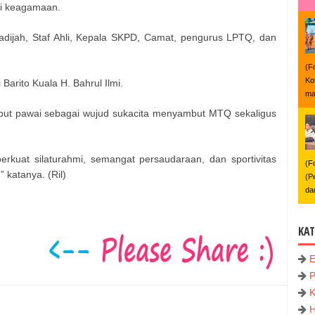
lai keagamaan.
adijah, Staf Ahli, Kepala SKPD, Camat, pengurus LPTQ, dan
(F
Ko
 Barito Kuala H. Bahrul Ilmi.
ma
but pawai sebagai wujud sukacita menyambut MTQ sekaligus
erkuat silaturahmi, semangat persaudaraan, dan sportivitas
(F
 katanya. (Ril)
(P
da
KAT
P