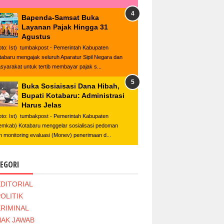
Bapenda-Samsat Buka
Layanan Pajak Hingga 31
Agustus
oto: Ist) tumbakpost - Pemerintah Kabupaten
tabaru mengajak seluruh Aparatur Sipil Negara dan
syarakat untuk tertib membayar pajak s...
Buka Sosiaisasi Dana Hibah,
Bupati Kotabaru: Administrasi
Harus Jelas
oto: Ist) tumbakpost - Pemerintah Kabupaten
emkab) Kotabaru menggelar sosialisasi pedoman
n monitoring evaluasi (Monev) penerimaan d...
EGORI
EDITORIAL
OLITIK
KRIMINAL
HAK JAWAB