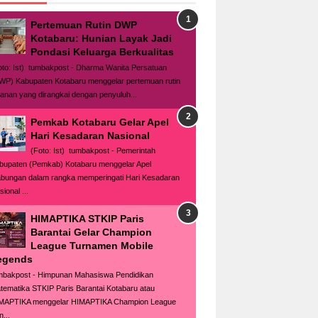
Pertemuan Rutin DWP
Kotabaru: Hunian Layak Jadi
Pondasi Keluarga Berkualitas
oto: Ist) tumbakpost - Dharma Wanita Persatuan
WP) Kabupaten Kotabaru menggelar pertemuan rutin
lanan yang dirangkai dengan penyuluh...
Pemkab Kotabaru Gelar Apel
Hari Kesadaran Nasional
(Foto: Ist) tumbakpost - Pemerintah
bupaten (Pemkab) Kotabaru menggelar Apel
bungan dalam rangka memperingati Hari Kesadaran
ional ...
HIMAPTIKA STKIP Paris
Barantai Gelar Champion
League Turnamen Mobile
egends
mbakpost - Himpunan Mahasiswa Pendidikan
tematika STKIP Paris Barantai Kotabaru atau
MAPTIKA menggelar HIMAPTIKA Champion League
n...