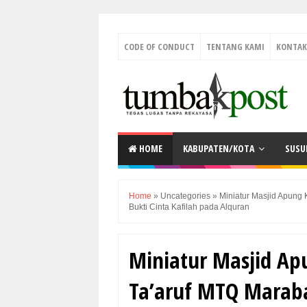
CODE OF CONDUCT
TENTANG KAMI
KONTAK
HOME
KABUPATEN/KOTA
SUSU
Home
»
Uncategories
»
Miniatur Masjid Apung 
Bukti Cinta Kafilah pada Alquran
Miniatur Masjid Ap
Ta’aruf MTQ Marab