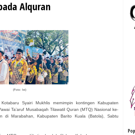
 pada Alquran
(Foto: Ist)
Kotabaru Syairi Mukhlis memimpin kontingen Kabupaten
wai Ta’aruf Musabaqah Tilawatil Quran (MTQ) Nasional ke-
an di Marabahan, Kabupaten Barito Kuala (Batola), Sabtu
Pop