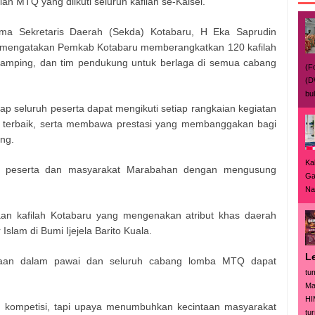
n MTQ yang diikuti seluruh kafilah se-Kalsel.
sama Sekretaris Daerah (Sekda) Kotabaru, H Eka Saprudin
 mengatakan Pemkab Kotabaru memberangkatkan 120 kafilah
pendamping, dan tim pendukung untuk berlaga di semua cabang
(F
(D
bu
p seluruh peserta dapat mengikuti setiap rangkaian kegiatan
terbaik, serta membawa prestasi yang membanggakan bagi
ung.
Ka
an peserta dan masyarakat Marabahan dengan mengusung
Ga
Nas
 kafilah Kotabaru yang mengenakan atribut khas daerah
Islam di Bumi Ijejela Barito Kuala.
L
rtaan dalam pawai dan seluruh cabang lomba MTQ dapat
tu
Ma
HI
 kompetisi, tapi upaya menumbuhkan kecintaan masyarakat
tur