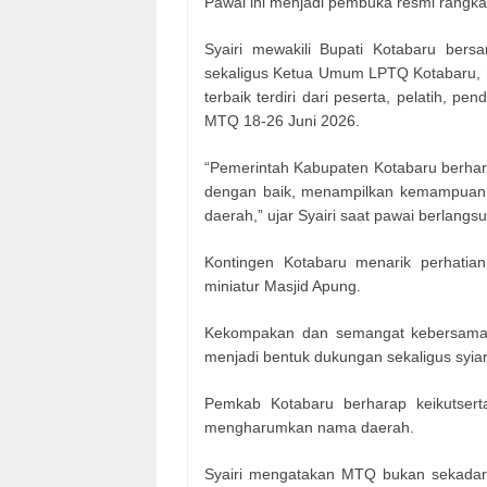
Pawai ini menjadi pembuka resmi rangkaia
Syairi mewakili Bupati Kotabaru ber
sekaligus Ketua Umum LPTQ Kotabaru,
terbaik terdiri dari peserta, pelatih, 
MTQ 18-26 Juni 2026.
“Pemerintah Kabupaten Kotabaru berhara
dengan baik, menampilkan kemampuan 
daerah,” ujar Syairi saat pawai berlangs
Kontingen Kotabaru menarik perhati
miniatur Masjid Apung.
Kekompakan dan semangat kebersamaan
menjadi bentuk dukungan sekaligus syiar 
Pemkab Kotabaru berharap keikutse
mengharumkan nama daerah.
Syairi mengatakan MTQ bukan sekadar