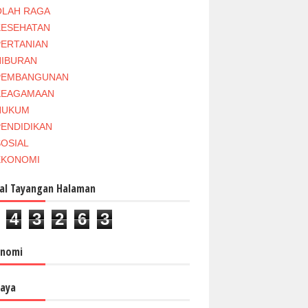
OLAH RAGA
KESEHATAN
PERTANIAN
HIBURAN
PEMBANGUNAN
KEAGAMAAN
HUKUM
PENDIDIKAN
SOSIAL
EKONOMI
al Tayangan Halaman
4
3
2
6
3
onomi
aya