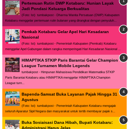
Pertemuan Rutin DWP Kotabaru: Hunian Layak
Jadi Pondasi Keluarga Berkualitas
(Foto: Ist) tumbakpost - Dharma Wanita Persatuan (DWP) Kabupaten
Kotabaru menggelar pertemuan rutin bulanan yang dirangkai dengan penyuluh...
Pemkab Kotabaru Gelar Apel Hari Kesadaran
Nasional
(Foto: Ist) tumbakpost - Pemerintah Kabupaten (Pemkab) Kotabaru
menggelar Apel Gabungan dalam rangka memperingati Hari Kesadaran Nasional ...
HIMAPTIKA STKIP Paris Barantai Gelar Champion
League Turnamen Mobile Legends
tumbakpost - Himpunan Mahasiswa Pendidikan Matematika STKIP
Paris Barantai Kotabaru atau HIMAPTIKA menggelar HIMAPTIKA Champion
League turn...
Bapenda-Samsat Buka Layanan Pajak Hingga 31
Agustus
(Foto: Ist) tumbakpost - Pemerintah Kabupaten Kotabaru mengajak
seluruh Aparatur Sipil Negara dan masyarakat untuk tertib membayar pajak s...
Buka Sosiaisasi Dana Hibah, Bupati Kotabaru:
Administrasi Harus Jelas