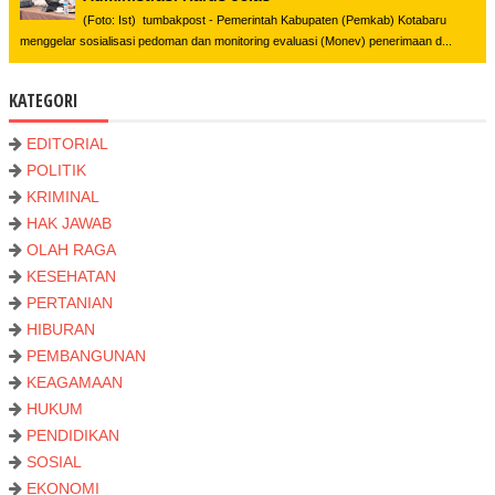
(Foto: Ist) tumbakpost - Pemerintah Kabupaten (Pemkab) Kotabaru
menggelar sosialisasi pedoman dan monitoring evaluasi (Monev) penerimaan d...
KATEGORI
EDITORIAL
POLITIK
KRIMINAL
HAK JAWAB
OLAH RAGA
KESEHATAN
PERTANIAN
HIBURAN
PEMBANGUNAN
KEAGAMAAN
HUKUM
PENDIDIKAN
SOSIAL
EKONOMI