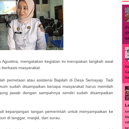
(F
(D
bu
a Agustina, mengatakan kegiatan ini merupakan langkah awal
Ka
berbasis masyarakat.
Ga
Nas
alah pemetaan atau asistensi Bapilah di Desa Semayap. Tadi
 umum sudah disampaikan kenapa masyarakat harus memilah
gung jawab dengan sampahnya sendiri sudah disampaikan
L
adi kepanjangan tangan pemerintah untuk menyampaikan ke
tu
Ma
n di langgar, masjid, dan surau.
HI
tur