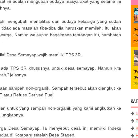
aat ini adalah mengubah budaya masyarakat yang selama ini
hnya.
alah mengubah mentalitas dan budaya keluarga yang sudah
dak ada masalah tiba-tiba dia haruskan memilah. Itu akan
(F
k warga. Namun walaupun bagaimana tantangan itu, hambatan
Ko
.
ma
lai Desa Semayap wajib memiliki TPS 3R.
ih ada TPS 3R khususnya untuk desa semayap. Namun kita
(F
ah," jelasnya.
(P
da
aan sampah non-organik. Sampah tersebut akan diangkut ke
 atau Refuse Derived Fuel.
KAT
udian untuk yang sampah non-organik yang kami angkutkan ke
" ungkapnya.
P
rga Desa Semayap. Ia menyebut desa ini memiliki Indeks
dua di Kotabaru setelah Desa Stagen.