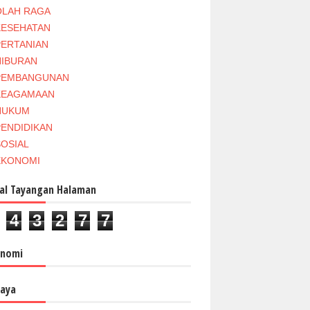
OLAH RAGA
KESEHATAN
PERTANIAN
HIBURAN
PEMBANGUNAN
KEAGAMAAN
HUKUM
PENDIDIKAN
SOSIAL
EKONOMI
al Tayangan Halaman
4
3
2
7
7
onomi
aya