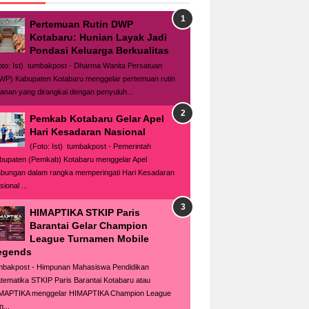
Pertemuan Rutin DWP
Kotabaru: Hunian Layak Jadi
Pondasi Keluarga Berkualitas
oto: Ist) tumbakpost - Dharma Wanita Persatuan
WP) Kabupaten Kotabaru menggelar pertemuan rutin
lanan yang dirangkai dengan penyuluh...
Pemkab Kotabaru Gelar Apel
Hari Kesadaran Nasional
(Foto: Ist) tumbakpost - Pemerintah
bupaten (Pemkab) Kotabaru menggelar Apel
bungan dalam rangka memperingati Hari Kesadaran
ional ...
HIMAPTIKA STKIP Paris
Barantai Gelar Champion
League Turnamen Mobile
egends
mbakpost - Himpunan Mahasiswa Pendidikan
tematika STKIP Paris Barantai Kotabaru atau
MAPTIKA menggelar HIMAPTIKA Champion League
n...