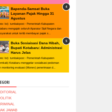
Bapenda-Samsat Buka
Layanan Pajak Hingga 31
Agustus
oto: Ist) tumbakpost - Pemerintah Kabupaten
tabaru mengajak seluruh Aparatur Sipil Negara dan
syarakat untuk tertib membayar pajak s...
Buka Sosiaisasi Dana Hibah,
Bupati Kotabaru: Administrasi
Harus Jelas
oto: Ist) tumbakpost - Pemerintah Kabupaten
emkab) Kotabaru menggelar sosialisasi pedoman
n monitoring evaluasi (Monev) penerimaan d...
EGORI
EDITORIAL
OLITIK
KRIMINAL
HAK JAWAB