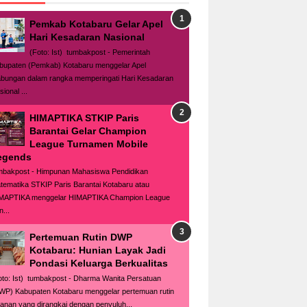
Pemkab Kotabaru Gelar Apel
Hari Kesadaran Nasional
(Foto: Ist) tumbakpost - Pemerintah
bupaten (Pemkab) Kotabaru menggelar Apel
bungan dalam rangka memperingati Hari Kesadaran
ional ...
HIMAPTIKA STKIP Paris
Barantai Gelar Champion
League Turnamen Mobile
egends
mbakpost - Himpunan Mahasiswa Pendidikan
tematika STKIP Paris Barantai Kotabaru atau
MAPTIKA menggelar HIMAPTIKA Champion League
n...
Pertemuan Rutin DWP
Kotabaru: Hunian Layak Jadi
Pondasi Keluarga Berkualitas
oto: Ist) tumbakpost - Dharma Wanita Persatuan
WP) Kabupaten Kotabaru menggelar pertemuan rutin
lanan yang dirangkai dengan penyuluh...