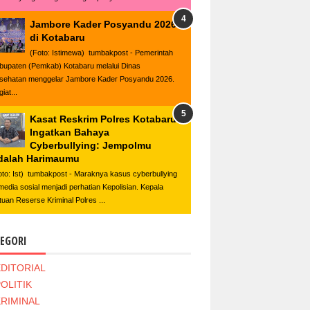
Jambore Kader Posyandu 2026
di Kotabaru
(Foto: Istimewa) tumbakpost - Pemerintah
bupaten (Pemkab) Kotabaru melalui Dinas
sehatan menggelar Jambore Kader Posyandu 2026.
iat...
Kasat Reskrim Polres Kotabaru
Ingatkan Bahaya
Cyberbullying: Jempolmu
dalah Harimaumu
oto: Ist) tumbakpost - Maraknya kasus cyberbullying
 media sosial menjadi perhatian Kepolisian. Kepala
tuan Reserse Kriminal Polres ...
EGORI
EDITORIAL
OLITIK
KRIMINAL