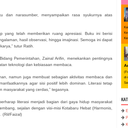
uku dan narasumber, menyampaikan rasa syukurnya atas
Ka
Ke
p yang telah memberikan ruang apresiasi. Buku ini berisi
Keg
ngalaman, hasil observasi, hingga imajinasi. Semoga ini dapat
arya,” tutur Ratih.
i Bidang Pemerintahan, Zainal Arifin, menekankan pentingnya
tan teknologi dan kebiasaan membaca.
A
(F
han, namun juga membuat sebagian aktivitas membaca dan
di
anfaatkannya agar sisi positif lebih dominan. Literasi tetap
Sa
n masyarakat yang cerdas,” tegasnya.
KAT
berharap literasi menjadi bagian dari gaya hidup masyarakat
embang, sejalan dengan visi-misi Kotabaru Hebat (Harmonis,
 (Ril/Faizal)
P