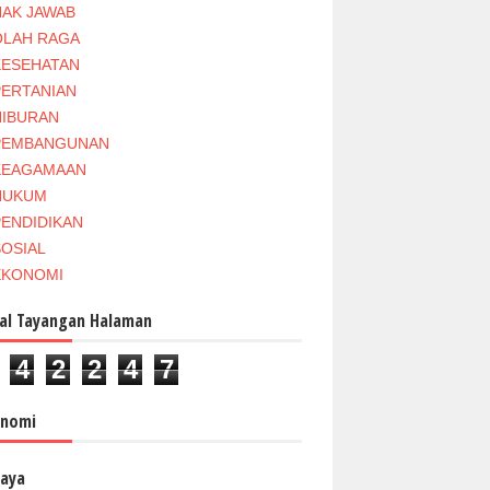
HAK JAWAB
OLAH RAGA
KESEHATAN
PERTANIAN
HIBURAN
PEMBANGUNAN
KEAGAMAAN
HUKUM
PENDIDIKAN
SOSIAL
EKONOMI
al Tayangan Halaman
4
2
2
4
7
onomi
aya