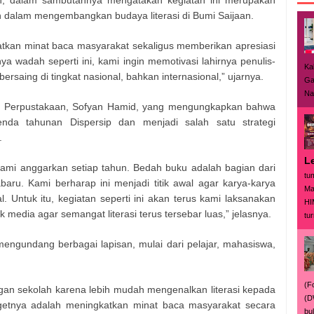
 dalam mengembangkan budaya literasi di Bumi Saijaan.
atkan minat baca masyarakat sekaligus memberikan apresiasi
a wadah seperti ini, kami ingin memotivasi lahirnya penulis-
Ka
rsaing di tingkat nasional, bahkan internasional,” ujarnya.
Ga
Nas
n Perpustakaan, Sofyan Hamid, yang mengungkapkan bahwa
da tahunan Dispersip dan menjadi salah satu strategi
.
L
kami anggarkan setiap tahun. Bedah buku adalah bagian dari
tu
baru. Kami berharap ini menjadi titik awal agar karya-karya
Ma
l. Untuk itu, kegiatan seperti ini akan terus kami laksanakan
HI
edia agar semangat literasi terus tersebar luas,” jelasnya.
tur
ngundang berbagai lapisan, mulai dari pelajar, mahasiswa,
(F
gan sekolah karena lebih mudah mengenalkan literasi kepada
(D
getnya adalah meningkatkan minat baca masyarakat secara
bu