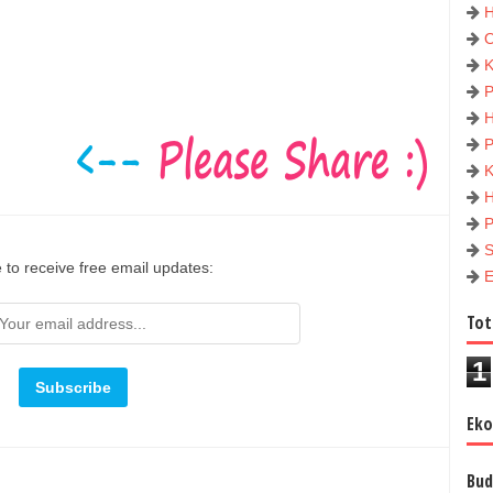
 to receive free email updates:
Tot
1
Ek
Bud