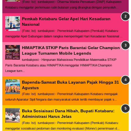
(Foto: Ist) tumbakpost - Dharma Wanita Persatuan (DWP) Kabupaten
Kotabaru menggelar pertemuan rutin bulanan yang dirangkai dengan penyuluh...
Pemkab Kotabaru Gelar Apel Hari Kesadaran
Nasional
(Foto: Ist) tumbakpost - Pemerintah Kabupaten (Pemkab) Kotabaru
menggelar Apel Gabungan dalam rangka memperingati Hari Kesadaran Nasional ...
HIMAPTIKA STKIP Paris Barantai Gelar Champion
League Turnamen Mobile Legends
tumbakpost - Himpunan Mahasiswa Pendidikan Matematika STKIP
Paris Barantai Kotabaru atau HIMAPTIKA menggelar HIMAPTIKA Champion
League turn...
Bapenda-Samsat Buka Layanan Pajak Hingga 31
Agustus
(Foto: Ist) tumbakpost - Pemerintah Kabupaten Kotabaru mengajak
seluruh Aparatur Sipil Negara dan masyarakat untuk tertib membayar pajak s...
Buka Sosiaisasi Dana Hibah, Bupati Kotabaru:
Administrasi Harus Jelas
(Foto: Ist) tumbakpost - Pemerintah Kabupaten (Pemkab) Kotabaru
menggelar sosialisasi pedoman dan monitoring evaluasi (Monev) penerimaan d...