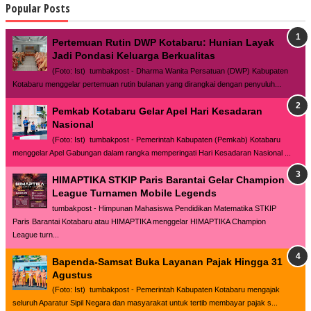
Popular Posts
Pertemuan Rutin DWP Kotabaru: Hunian Layak
Jadi Pondasi Keluarga Berkualitas
(Foto: Ist) tumbakpost - Dharma Wanita Persatuan (DWP) Kabupaten
Kotabaru menggelar pertemuan rutin bulanan yang dirangkai dengan penyuluh...
Pemkab Kotabaru Gelar Apel Hari Kesadaran
Nasional
(Foto: Ist) tumbakpost - Pemerintah Kabupaten (Pemkab) Kotabaru
menggelar Apel Gabungan dalam rangka memperingati Hari Kesadaran Nasional ...
HIMAPTIKA STKIP Paris Barantai Gelar Champion
League Turnamen Mobile Legends
tumbakpost - Himpunan Mahasiswa Pendidikan Matematika STKIP
Paris Barantai Kotabaru atau HIMAPTIKA menggelar HIMAPTIKA Champion
League turn...
Bapenda-Samsat Buka Layanan Pajak Hingga 31
Agustus
(Foto: Ist) tumbakpost - Pemerintah Kabupaten Kotabaru mengajak
seluruh Aparatur Sipil Negara dan masyarakat untuk tertib membayar pajak s...