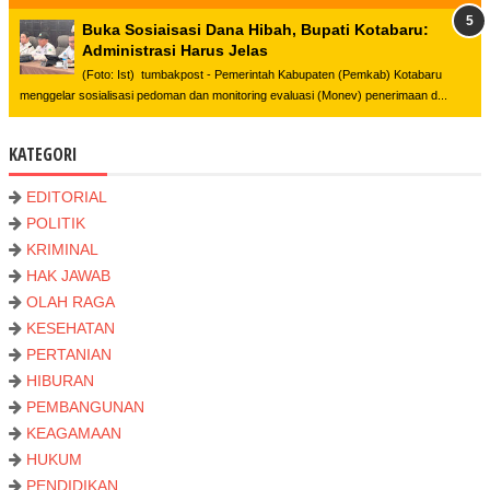
Buka Sosiaisasi Dana Hibah, Bupati Kotabaru:
Administrasi Harus Jelas
(Foto: Ist) tumbakpost - Pemerintah Kabupaten (Pemkab) Kotabaru
menggelar sosialisasi pedoman dan monitoring evaluasi (Monev) penerimaan d...
KATEGORI
EDITORIAL
POLITIK
KRIMINAL
HAK JAWAB
OLAH RAGA
KESEHATAN
PERTANIAN
HIBURAN
PEMBANGUNAN
KEAGAMAAN
HUKUM
PENDIDIKAN